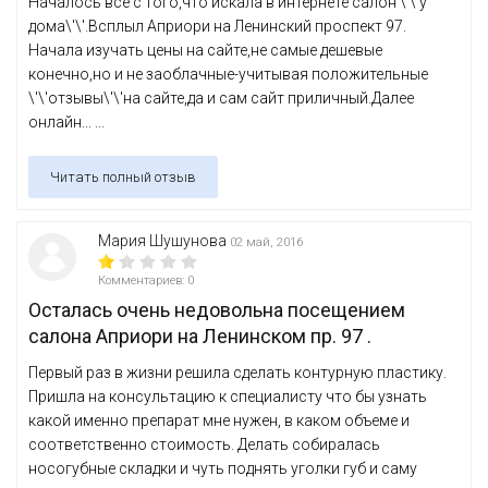
Началось все с того,что искала в интернете салон \'\'у
дома\'\'.Всплыл Априори на Ленинский проспект 97.
Начала изучать цены на сайте,не самые дешевые
конечно,но и не заоблачные-учитывая положительные
\'\'отзывы\'\'на сайте,да и сам сайт приличный.Далее
онлайн... ...
Читать полный отзыв
Мария Шушунова
02 май, 2016
Комментариев: 0
Осталась очень недовольна посещением
салона Априори на Ленинском пр. 97 .
Первый раз в жизни решила сделать контурную пластику.
Пришла на консультацию к специалисту что бы узнать
какой именно препарат мне нужен, в каком объеме и
соответственно стоимость. Делать собиралась
носогубные складки и чуть поднять уголки губ и саму