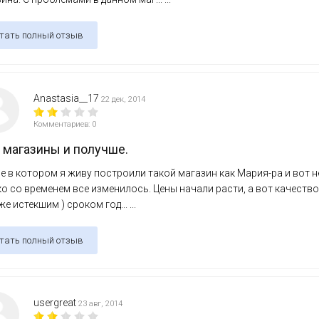
тать полный отзыв
Anastasia__17
22 дек, 2014
Комментариев: 0
 магазины и получше.
е в котором я живу построили такой магазин как Мария-ра и вот н
о со временем все изменилось. Цены начали расти, а вот качество
же истекшим ) сроком год... ...
тать полный отзыв
usergreat
23 авг, 2014