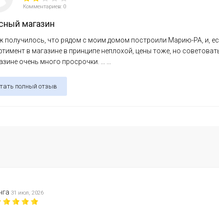
Комментариев: 0
сный магазин
ж получилось, что рядом с моим домом построили Марию-РА, и, ес
тимент в магазине в принципе неплохой, цены тоже, но советовать
азине очень много просрочки. ... ...
тать полный отзыв
нга
31 июл, 2026