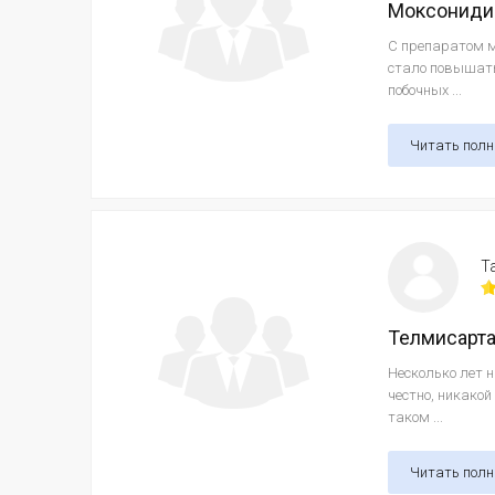
Моксониди
С препаратом м
стало повышать
побочных ...
Читать пол
Т
Телмисарт
Несколько лет 
честно, никакой
таком ...
Читать пол