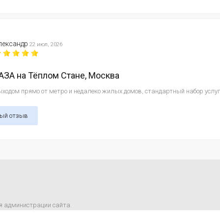
лександр
22 июл, 2026
ЗА на Тёплом Стане, Москва
ходом прямо от метро и недалеко жилых домов, стандартный набор услуг и
ный отзыв
я администрации сайта.
m