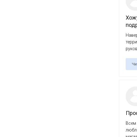
Хожу
подр
Навер
терри
руков
Чи
Про
Всем 
люблю
магаз