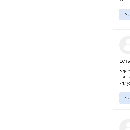
Чи
Есть
В дом
тольк
или у
Чи