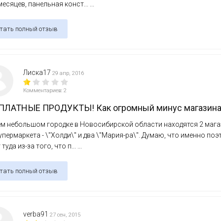
месяцев, панельная конст... ...
тать полный отзыв
Лиска17
29 апр, 2016
Комментариев: 2
ПЛАТНЫЕ ПРОДУКТЫ! Как огромный минус магазина п
м небольшом городке в Новосибирской области находятся 2 магази
упермаркета - \"Холди\" и два \"Мария-ра\". Думаю, что именно поэ
туда из-за того, что п... ...
тать полный отзыв
verba91
27 сен, 2015