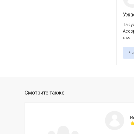
Ужа
Так у
Ассор
в маг
Чи
Смотрите также
И