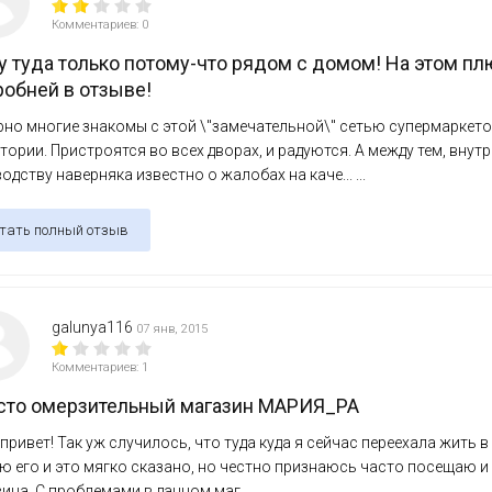
Комментариев: 0
 туда только потому-что рядом с домом! На этом пл
обней в отзыве!
но многие знакомы с этой \"замечательной\" сетью супермаркет
тории. Пристроятся во всех дворах, и радуются. А между тем, внут
одству наверняка известно о жалобах на каче... ...
тать полный отзыв
galunya116
07 янв, 2015
Комментариев: 1
сто омерзительный магазин МАРИЯ_РА
привет! Так уж случилось, что туда куда я сейчас переехала жить в
 его и это мягко сказано, но честно признаюсь часто посещаю и 
ина. С проблемами в данном маг... ...