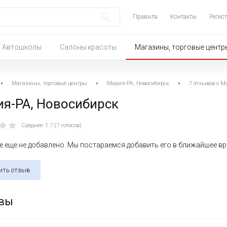
Правила
Контакты
Регис
Автошколы
Салоны красоты
Магазины, торговые центр
Магазины, торговые центры
Мария-РА, Новосибирск
7 отзывов о М
я-РА, Новосибирск
Среднее: 1.7 (7 голосов)
 еще не добавлено. Мы постараемся добавить его в ближайшее в
ить отзыв
вы