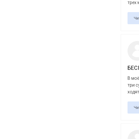
трех 
Чи
БЕС
В моё
три с
ходят 
Чи