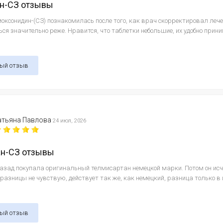
н-СЗ отзывы
оксонидин-(СЗ) познакомилась после того, как врач скорректировал лече
ся значительно реже. Нравится, что таблетки небольшие, их удобно прини
ный отзыв
атьяна Павлова
24 июл, 2026
ан-СЗ отзывы
назад покупала оригинальный телмисартан немецкой марки. Потом он исч
 разницы не чувствую, действует так же, как немецкий, разница только в
ный отзыв