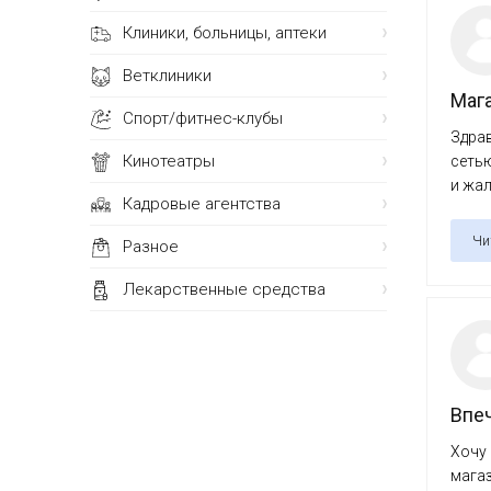
Клиники, больницы, аптеки
Ветклиники
Маг
Спорт/фитнес-клубы
Здрав
Кинотеатры
сетью
и жале
Кадровые агентства
Чи
Разное
Лекарственные средства
Впеч
Хочу 
магаз