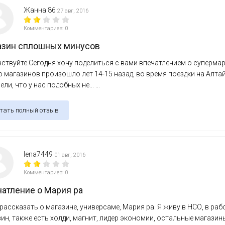
Жанна 86
27 авг, 2016
Комментариев: 0
азин сплошных минусов
ствуйте.Сегодня хочу поделиться с вами впечатлением о супермар
 магазинов произошло лет 14-15 назад, во время поездки на Алта
ли, что у нас подобных не... ...
тать полный отзыв
lena7449
01 авг, 2016
Комментариев: 0
атление о Мария ра
рассказать о магазине, универсаме, Мария ра. Я живу в НСО, в рабо
ин, также есть холди, магнит, лидер экономии, остальные магазин