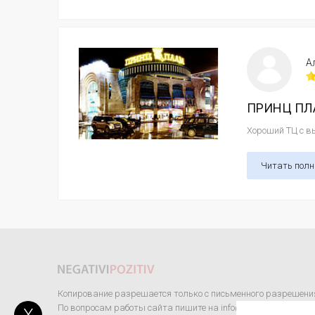
А
ПРИНЦ ПЛА
Хороший ТЦ с вы
Читать пол
Копирование разрешается только с письменного разрешени
По вопросам работы сайта пишите на info@negativipozitiv.co