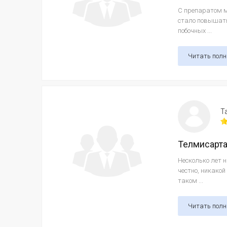
С препаратом м
стало повышать
побочных ...
Читать пол
Т
Телмисарт
Несколько лет 
честно, никакой
таком ...
Читать пол