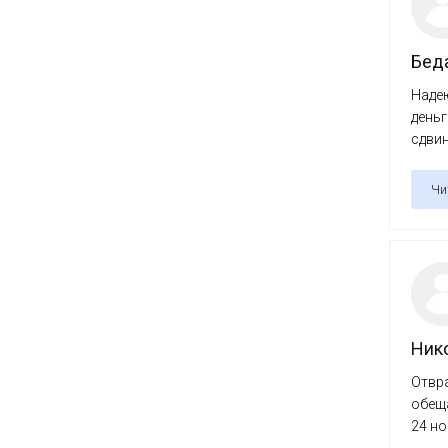
Беда
Надею
деньг
сдвин
Чи
Ник
Отвра
обеща
24 ноя