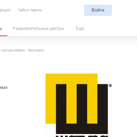
Войти
трация
Забыл пароль
ы
Развлекательные центры
Ещё
 Шатура-мебель , Ярославль
ремя