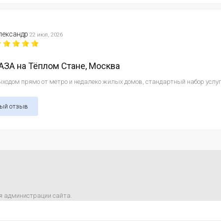
лександр
22 июл, 2026
ЗА на Тёплом Стане, Москва
ходом прямо от метро и недалеко жилых домов, стандартный набор услуг и
ный отзыв
я администрации сайта.
m