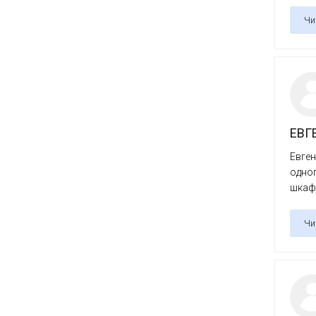
Чи
ЕВГ
Евген
одног
шкаф в
Чи