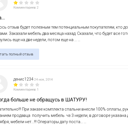
Комментариев: 2
...
сь отзыв будет полезным тем потенциальным покупателям, кто до
ами. Заказали мебель два месяца назад. Сказали, что будет все го
улись еще на две недели, потом еще на ... ...
тать полный отзыв
денис1234
24 ноя, 2014
Комментариев: 1
огда больше не обращусь в ШАТУРУ!
тительно!!! При заказе комплекта спальни внесли 100% оплаты, 
нием продавца получить мебель чз 3 недели, в договоре указана 
бря, мебели нет...!!! Операторы дату поста... ...