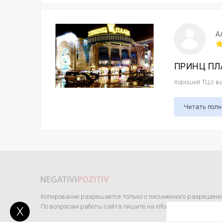
А
ПРИНЦ ПЛА
Хороший ТЦ с вы
Читать пол
Копирование разрешается только с письменного разрешени
По вопросам работы сайта пишите на info@negativipozitiv.co
X