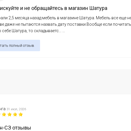
искуйте и не обращайтесь в магазин Шатура
али 2,5 месяца назад мебель в магазине Шатура. Мебель все еще н
е даже не пытаются назвать дату поставки.Вообще если почитат
о себе Шатура, то складываетс... ...
тать полный отзыв
нга
31 июл, 2026
н-СЗ отзывы