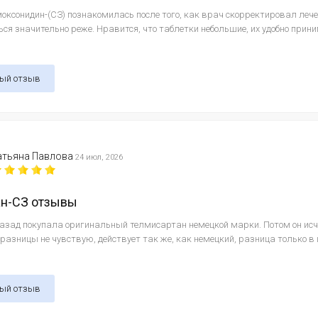
оксонидин-(СЗ) познакомилась после того, как врач скорректировал лече
ся значительно реже. Нравится, что таблетки небольшие, их удобно прини
ный отзыв
атьяна Павлова
24 июл, 2026
ан-СЗ отзывы
назад покупала оригинальный телмисартан немецкой марки. Потом он исч
 разницы не чувствую, действует так же, как немецкий, разница только в
ный отзыв