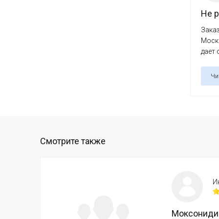
Не р
Заказ
Москв
дает 
Чи
Смотрите также
И
Моксониди