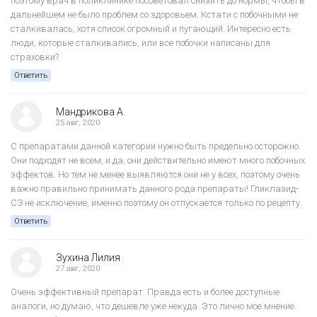
поэтому врач в поликлинике посоветовал снизить до нормы, чтобы в
дальнейшем не было проблем со здоровьем. Кстати с побочными не
сталкивалась, хотя список огромный и пугающий. Интересно есть
люди, которые сталкивались, или все побочки написаны для
страховки?
Ответить
Мандрикова А.
25 авг, 2020
С препаратами данной категории нужно быть предельно осторожно.
Они подходят не всем, и да, они действительно имеют много побочных
эффектов. Но тем не менее выявляются они не у всех, поэтому очень
важно правильно принимать данного рода препараты! Гликлазид-
СЗ не исключение, именно поэтому он отпускается только по рецепту.
Ответить
Зухина Лилия
27 авг, 2020
Очень эффективный препарат. Правда есть и более доступные
аналоги, но думаю, что дешевле уже некуда. Это лично мое мнение.