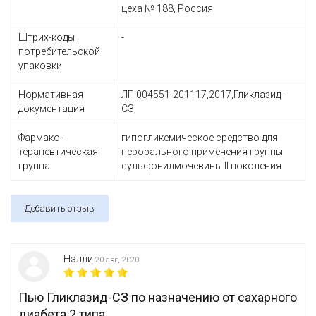
цеха № 188, Россия
Штрих-коды
-
потребительской
упаковки
Нормативная
ЛП 004551-201117,2017,Гликлазид-
документация
СЗ;
Фармако-
гипогликемическое средство для
терапевтическая
перорального применения группы
группа
сульфонилмочевины II поколения
Добавить отзыв
Нэлли
20 авг, 2020
Пью Гликлазид-СЗ по назначению от сахарного
диабета 2 типа