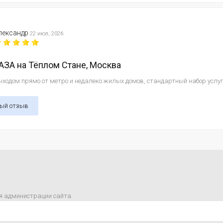
лександр
22 июл, 2026
ЗА на Тёплом Стане, Москва
ходом прямо от метро и недалеко жилых домов, стандартный набор услуг и
ный отзыв
я администрации сайта.
m