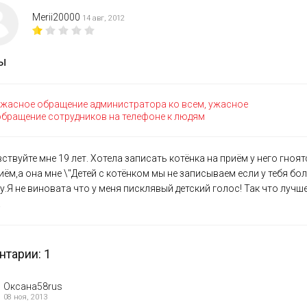
Merii20000
14 авг, 2012
ы
ужасное обращение администратора ко всем, ужасное
обращение сотрудников на телефоне к людям
ствуйте мне 19 лет. Хотела записать котёнка на приём у него гно
иём,а она мне \"Детей с котёнком мы не записываем если у тебя бо
у.Я не виновата что у меня писклявый детский голос! Так что лучш
.
тарии: 1
Оксана58rus
08 ноя, 2013