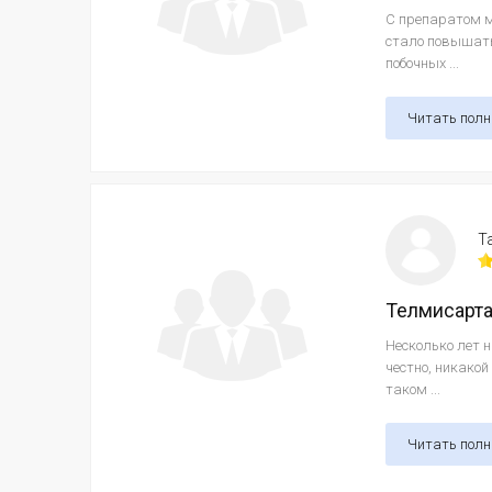
С препаратом м
стало повышать
побочных ...
Читать пол
Т
Телмисарт
Несколько лет 
честно, никакой
таком ...
Читать пол