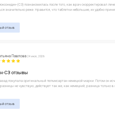
оксонидин-(СЗ) познакомилась после того, как врач скорректировал лече
ся значительно реже. Нравится, что таблетки небольшие, их удобно прини
ный отзыв
атьяна Павлова
24 июл, 2026
ан-СЗ отзывы
назад покупала оригинальный телмисартан немецкой марки. Потом он исч
 разницы не чувствую, действует так же, как немецкий, разница только в
ный отзыв