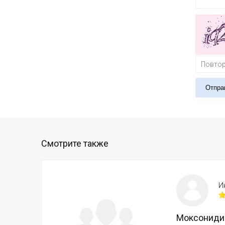
Отпра
Смотрите также
И
Моксониди