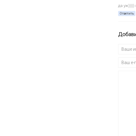
да уж))))
Ответить
Добави