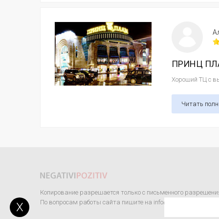
А
ПРИНЦ ПЛА
Хороший ТЦ с вы
Читать пол
Копирование разрешается только с письменного разрешени
По вопросам работы сайта пишите на info@negativipozitiv.co
X