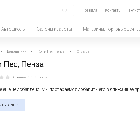
Правила
Контакты
Регис
Автошколы
Салоны красоты
Магазины, торговые центр
Ветклиники
Кот и Пес, Пенза
Отзывы
 и Пес, Пенза
Среднее: 1.3 (4 голоса)
 еще не добавлено. Мы постараемся добавить его в ближайшее в
ить отзыв