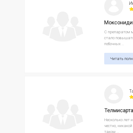
И
Моксониди
С препаратом м
стало повышать
побочных ...
Читать пол
Т
Телмисарт
Несколько лет 
честно, никакой
таком ...