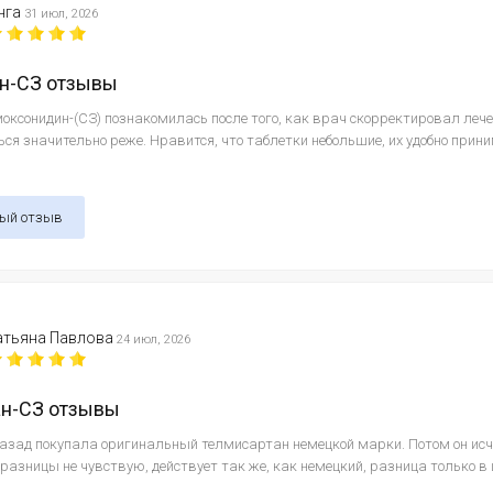
нга
31 июл, 2026
н-СЗ отзывы
оксонидин-(СЗ) познакомилась после того, как врач скорректировал лече
ся значительно реже. Нравится, что таблетки небольшие, их удобно прини
ный отзыв
атьяна Павлова
24 июл, 2026
ан-СЗ отзывы
назад покупала оригинальный телмисартан немецкой марки. Потом он исч
 разницы не чувствую, действует так же, как немецкий, разница только в