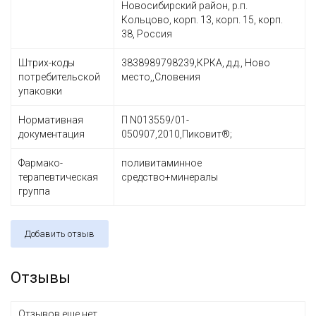
Новосибирский район, р.п.
Кольцово, корп. 13, корп. 15, корп.
38, Россия
Штрих-коды
3838989798239,КРКА, д.д., Ново
потребительской
место,,Словения
упаковки
Нормативная
П N013559/01-
документация
050907,2010,Пиковит®;
Фармако-
поливитаминное
терапевтическая
средство+минералы
группа
Добавить отзыв
Отзывы
Отзывов еще нет