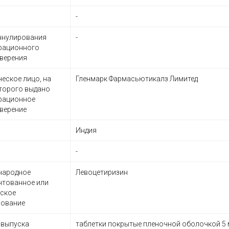
-
ннулирования
-
рационного
верения
еское лицо, на
Гленмарк Фармасьютикалз Лимитед
торого выдано
рационное
верение
Индия
-
народное
Левоцетиризин
нтованное или
ское
нование
 выпуска
таблетки покрытые пленочной оболочкой 5 м