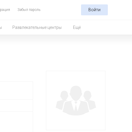
Войти
трация
Забыл пароль
ы
Развлекательные центры
Ещё