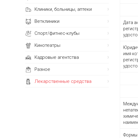
Клиники, больницы, аптеки
Ветклиники
Дата а
регист
Спорт/фитнес-клубы
удосто
Кинотеатры
Юридич
имя ко
Кадровые агентства
регист
удосто
Разное
Лекарственные средства
Между
непате
химиче
наиме
Формы