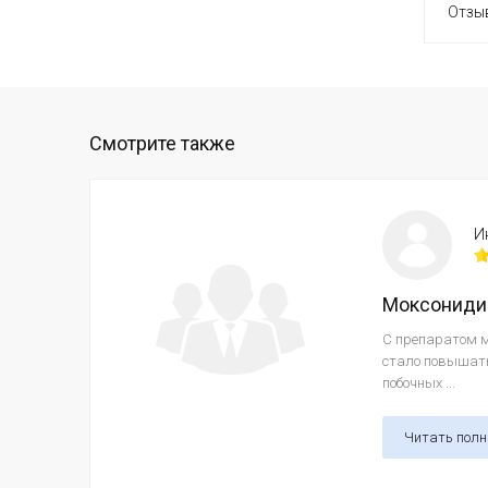
Отзыв
Смотрите также
И
Моксониди
С препаратом м
стало повышать
побочных ...
Читать пол