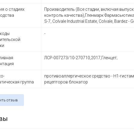
ия о стадиях
Производитель (Все стадии, включая выпу
одства
контроль качества),Гленмарк Фармасьютикал
S-7, Colvale Industrial Estate, Colvale, Bardez - 
коды
-
ительской
ки
тивная
ЛСР-007273/10-270710,2017,Гленцет;
нтация
о-
противоаллергическое средство - H1-гиста
втическая группа
рецепторов блокатор
ить отзыв
вы