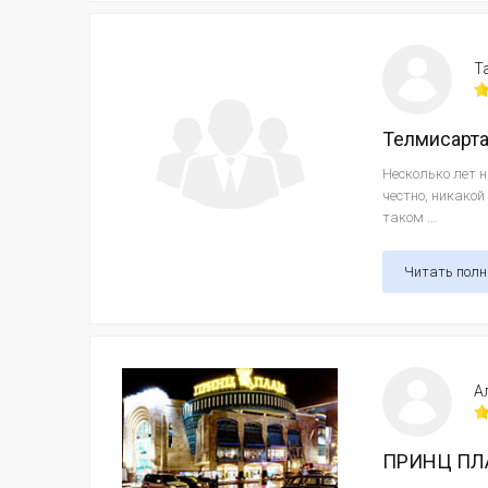
Т
Телмисарт
Несколько лет 
честно, никакой
таком ...
Читать пол
А
ПРИНЦ ПЛА