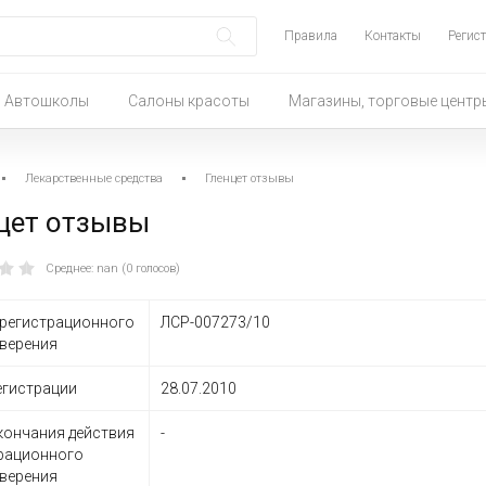
Правила
Контакты
Регис
Автошколы
Салоны красоты
Магазины, торговые центр
Лекарственные средства
Гленцет отзывы
цет отзывы
Среднее: nan (0 голосов)
регистрационного
ЛСР-007273/10
верения
егистрации
28.07.2010
кончания действия
-
рационного
верения