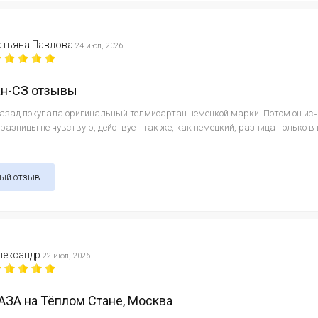
атьяна Павлова
24 июл, 2026
ан-СЗ отзывы
назад покупала оригинальный телмисартан немецкой марки. Потом он исч
 разницы не чувствую, действует так же, как немецкий, разница только в
ный отзыв
лександр
22 июл, 2026
ЗА на Тёплом Стане, Москва