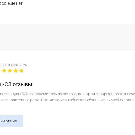
ов еще нет
нга
31 июл, 2026
н-СЗ отзывы
оксонидин-(СЗ) познакомилась после того, как врач скорректировал лече
ся значительно реже. Нравится, что таблетки небольшие, их удобно прини
ный отзыв