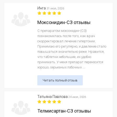
Инга
31 июл, 2026
Моксонидин-СЗ отзывы
С препаратом моксонидин-(СЗ)
познакомилась после того, как врач
скорректировал лечение гипертонии.
Принимаю его регулярно, и давление стало
повышаться значительно реже. Нравится,
что таблетки небольшие, их удобно
принимать. У меня препарат переносится
хорошо, серьезных побочных ...
Читать полный отзыв
Татьяна Павлова
24 июл, 2026
Телмисартан-СЗ отзывы