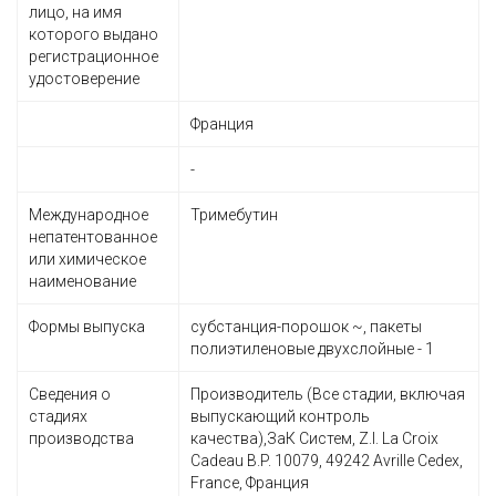
лицо, на имя
которого выдано
регистрационное
удостоверение
Франция
-
Международное
Тримебутин
непатентованное
или химическое
наименование
Формы выпуска
субстанция-порошок ~, пакеты
полиэтиленовые двухслойные - 1
Сведения о
Производитель (Все стадии, включая
стадиях
выпускающий контроль
производства
качества),ЗаК Систем, Z.I. La Croix
Cadeau B.P. 10079, 49242 Avrille Cedex,
France, Франция