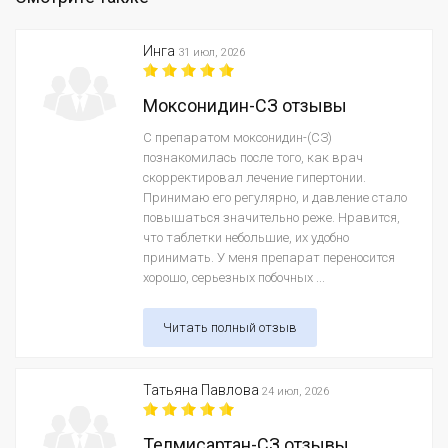
Инга
31 июл, 2026
Моксонидин-СЗ отзывы
С препаратом моксонидин-(СЗ)
познакомилась после того, как врач
скорректировал лечение гипертонии.
Принимаю его регулярно, и давление стало
повышаться значительно реже. Нравится,
что таблетки небольшие, их удобно
принимать. У меня препарат переносится
хорошо, серьезных побочных ...
Читать полный отзыв
Татьяна Павлова
24 июл, 2026
Телмисартан-СЗ отзывы