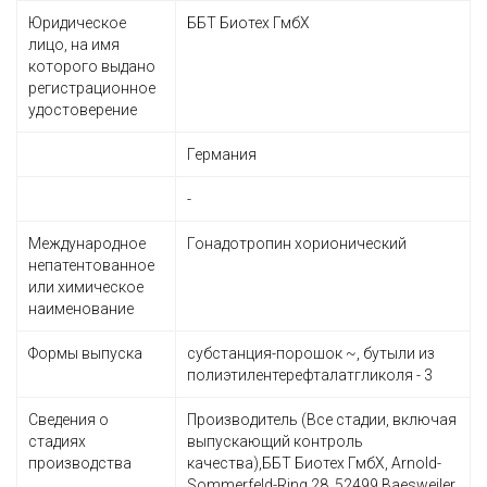
Юридическое
ББТ Биотех ГмбХ
лицо, на имя
которого выдано
регистрационное
удостоверение
Германия
-
Международное
Гонадотропин хорионический
непатентованное
или химическое
наименование
Формы выпуска
субстанция-порошок ~, бутыли из
полиэтилентерефталатгликоля - 3
Сведения о
Производитель (Все стадии, включая
стадиях
выпускающий контроль
производства
качества),ББТ Биотех ГмбХ, Arnold-
Sommerfeld-Ring 28, 52499 Baesweiler,