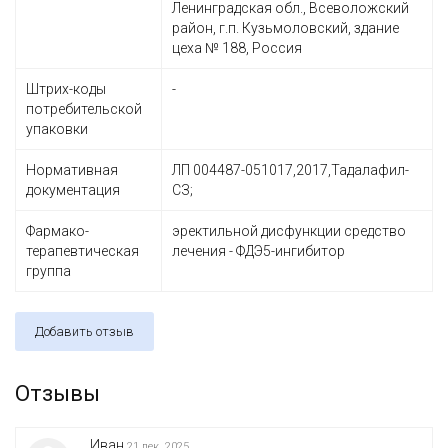
Ленинградская обл., Всеволожский
район, г.п. Кузьмоловский, здание
цеха № 188, Россия
Штрих-коды
-
потребительской
упаковки
Нормативная
ЛП 004487-051017,2017,Тадалафил-
документация
СЗ;
Фармако-
эректильной дисфункции средство
терапевтическая
лечения - ФДЭ5-ингибитор
группа
Добавить отзыв
Отзывы
Иван
21 дек, 2025