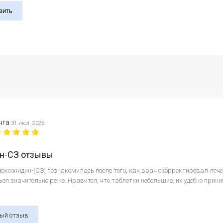
вить
нга
31 июл, 2026
н-СЗ отзывы
оксонидин-(СЗ) познакомилась после того, как врач скорректировал лече
ся значительно реже. Нравится, что таблетки небольшие, их удобно прини
ный отзыв