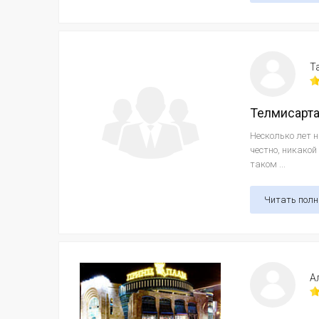
Т
Телмисарт
Несколько лет 
честно, никакой
таком ...
Читать пол
А