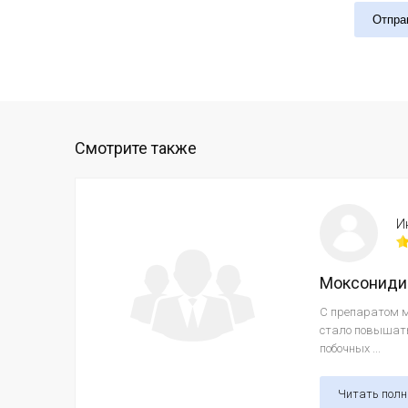
Отпра
Смотрите также
И
Моксониди
С препаратом м
стало повышать
побочных ...
Читать пол